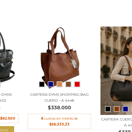
O DYMS
CARTERA DYMS SHOPPING BAG
402
CUERO - A 4448
0
$338.000
$62.500
6
cuotas sin interés de
CARTERA CUERO
$56.333,33
A 4
RITO