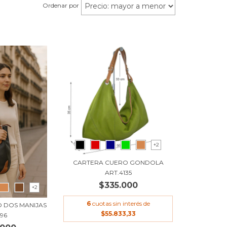
Ordenar por
+2
CARTERA CUERO GONDOLA
ART.4135
$335.000
+2
6
cuotas sin interés de
 DOS MANIJAS
$55.833,33
296