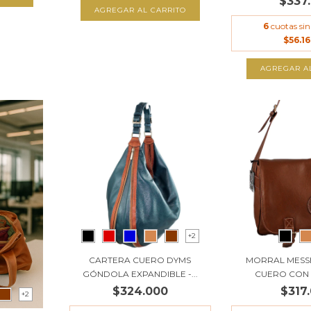
$337
AGREGAR AL CARRITO
6
cuotas sin
$56.16
AGREGAR A
+2
CARTERA CUERO DYMS
MORRAL MESS
GÓNDOLA EXPANDIBLE -...
CUERO CON S
$324.000
$317
+2