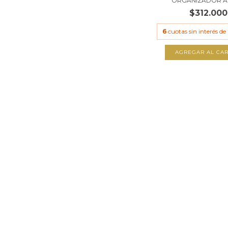
ORGANIZADOR A 3
$312.000
6
cuotas sin interés de
AGREGAR AL CAR