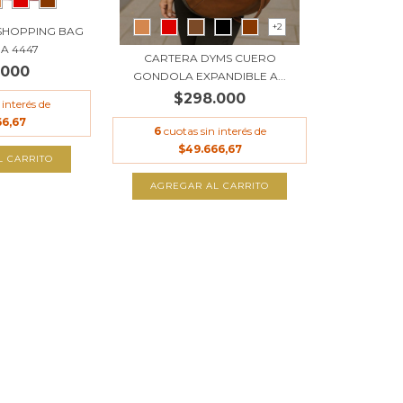
+2
SHOPPING BAG
 A 4447
CARTERA DYMS CUERO
.000
GONDOLA EXPANDIBLE A...
$298.000
 interés de
66,67
6
cuotas sin interés de
$49.666,67
L CARRITO
AGREGAR AL CARRITO