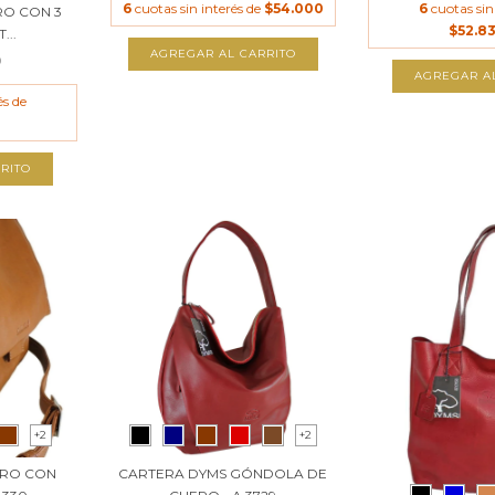
6
cuotas sin interés de
$54.000
6
cuotas sin
RO CON 3
$52.8
...
AGREGAR AL CARRITO
0
AGREGAR A
és de
RITO
+2
+2
ERO CON
CARTERA DYMS GÓNDOLA DE