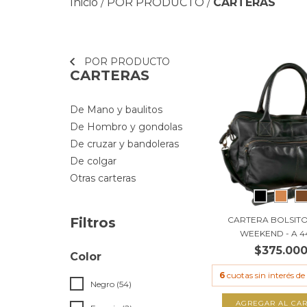
Inicio
POR PRODUCTO
CARTERAS
/
/
POR PRODUCTO
CARTERAS
De Mano y baulitos
De Hombro y gondolas
De cruzar y bandoleras
De colgar
Otras carteras
CARTERA BOLSIT
Filtros
WEEKEND - A 4
$375.00
Color
6
cuotas sin interés de
Negro (54)
AGREGAR AL CAR