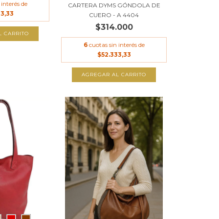
 interés de
CARTERA DYMS GÓNDOLA DE
33,33
CUERO - A 4404
$314.000
L CARRITO
6
cuotas sin interés de
$52.333,33
AGREGAR AL CARRITO