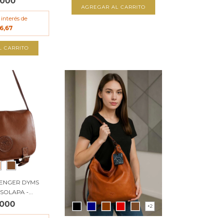
.000
AGREGAR AL CARRITO
 interés de
6,67
L CARRITO
ENGER DYMS
OLAPA -...
.000
+2