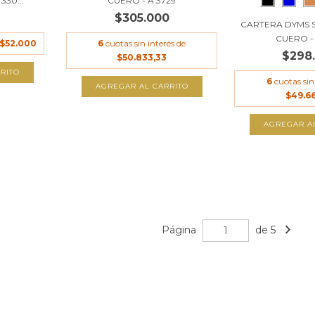
30...
CUERO - A 3729
$305.000
CARTERA DYMS 
CUERO -
$52.000
6
cuotas sin interés de
$298
$50.833,33
RITO
6
cuotas sin
AGREGAR AL CARRITO
$49.6
AGREGAR A
Página
de 5